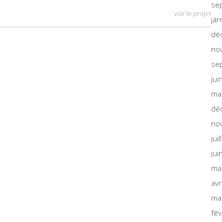
se
voir le projet
jan
dé
no
se
jui
ma
dé
no
jui
jui
ma
avr
ma
fév