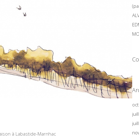
(pa
AL
ED
MO
Co
Ar
oc
jui
jui
no
aison à Labastide-Marnhac