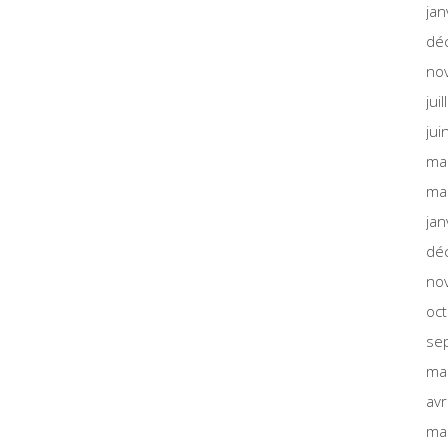
jan
dé
no
jui
jui
ma
ma
jan
dé
no
oc
se
ma
avr
ma