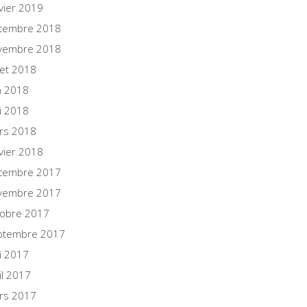
vier 2019
cembre 2018
vembre 2018
llet 2018
n 2018
i 2018
rs 2018
vier 2018
cembre 2017
vembre 2017
tobre 2017
ptembre 2017
i 2017
il 2017
rs 2017