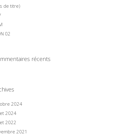
s de titre)
V
M
N 02
mmentaires récents
chives
tobre 2024
llet 2024
llet 2022
vembre 2021