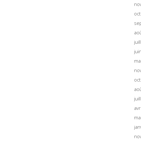
no
oc
se
ao
jui
jui
ma
no
oc
ao
jui
avr
ma
jan
no