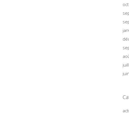
oc
se
se
jan
dé
se
ao
jui
jui
Ca
act