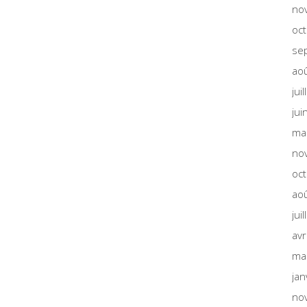
no
oc
se
ao
jui
jui
ma
no
oc
ao
jui
avr
ma
jan
no