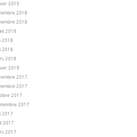
vier 2019
cembre 2018
vembre 2018
llet 2018
n 2018
i 2018
rs 2018
vier 2018
cembre 2017
vembre 2017
tobre 2017
ptembre 2017
i 2017
il 2017
rs 2017