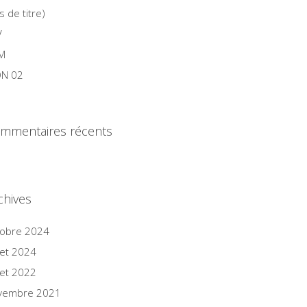
s de titre)
V
M
N 02
mmentaires récents
chives
tobre 2024
llet 2024
llet 2022
vembre 2021