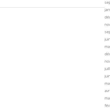
se
jan
dé
no
se
jui
ma
dé
no
jui
jui
ma
avr
ma
fév