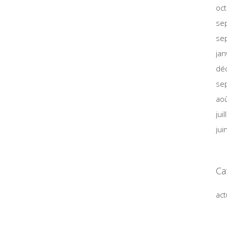
oc
se
se
jan
dé
se
ao
jui
jui
Ca
act