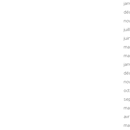
jan
dé
no
jui
jui
ma
ma
jan
dé
no
oc
se
ma
avr
ma