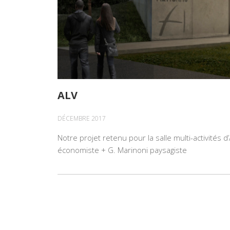
ALV
DÉCEMBRE 2017
Notre projet retenu pour la salle multi-activités 
économiste + G. Marinoni paysagiste