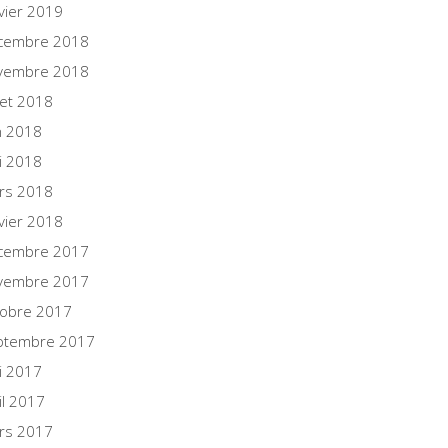
vier 2019
cembre 2018
vembre 2018
llet 2018
n 2018
i 2018
rs 2018
vier 2018
cembre 2017
vembre 2017
tobre 2017
ptembre 2017
i 2017
il 2017
rs 2017