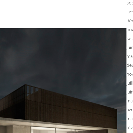
se
jan
dé
no
se
jui
ma
dé
no
jui
jui
ma
avr
ma
fév