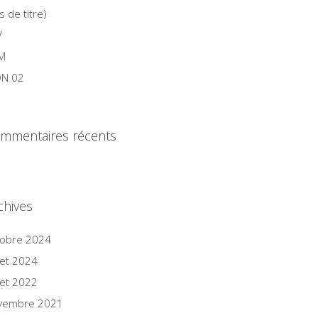
s de titre)
V
M
N 02
mmentaires récents
chives
tobre 2024
llet 2024
llet 2022
vembre 2021