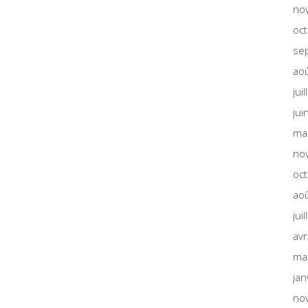
no
oc
se
ao
jui
jui
ma
no
oc
ao
jui
avr
ma
jan
no