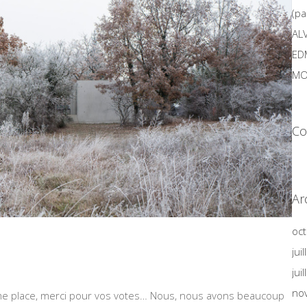
(pa
AL
ED
MO
Co
Ar
oc
jui
jui
no
7ème place, merci pour vos votes… Nous, nous avons beaucoup