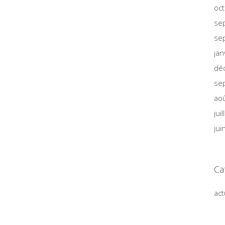
oc
se
se
jan
dé
se
ao
jui
jui
Ca
act