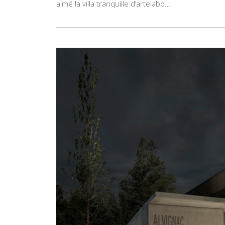
aimé la villa tranquille d’artelabo…