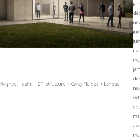
jan
dé
no
jui
jui
ma
ma
jan
dé
d’Alvignac … aafm + BPI structure + Carcy Fluides + Laneau
no
oc
se
ma
avr
ma